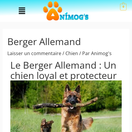
Aller
Menu
0
au
contenu
Berger Allemand
Laisser un commentaire
/
Chien
/ Par
Animog's
Le Berger Allemand : Un
chien loyal et protecteur