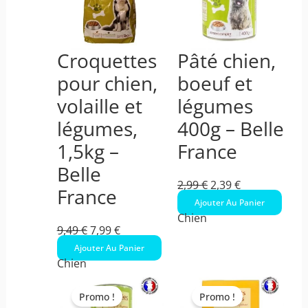
9,49 €.
7,99 €.
2,99 €.
2,39 €.
Croquettes
Pâté chien,
pour chien,
boeuf et
volaille et
légumes
légumes,
400g – Belle
1,5kg –
France
Belle
2,99
€
2,39
€
France
Ajouter Au Panier
Chien
9,49
€
7,99
€
Ajouter Au Panier
Chien
Ce
Le
Le
produit
prix
prix
Promo !
Promo !