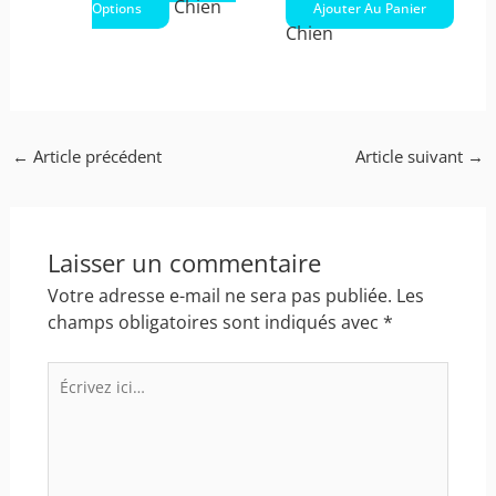
la
Chien
Options
Ajouter Au Panier
page
Chien
du
produit
←
Article précédent
Article suivant
→
Laisser un commentaire
Votre adresse e-mail ne sera pas publiée.
Les
champs obligatoires sont indiqués avec
*
Écrivez
ici…