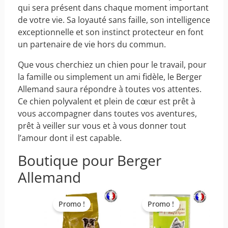
qui sera présent dans chaque moment important
de votre vie. Sa loyauté sans faille, son intelligence
exceptionnelle et son instinct protecteur en font
un partenaire de vie hors du commun.
Que vous cherchiez un chien pour le travail, pour
la famille ou simplement un ami fidèle, le Berger
Allemand saura répondre à toutes vos attentes.
Ce chien polyvalent et plein de cœur est prêt à
vous accompagner dans toutes vos aventures,
prêt à veiller sur vous et à vous donner tout
l’amour dont il est capable.
Boutique pour Berger
Allemand
Le
Le
Le
Le
prix
prix
prix
prix
Promo !
Promo !
initial
actuel
initial
actuel
était :
est :
était :
est :