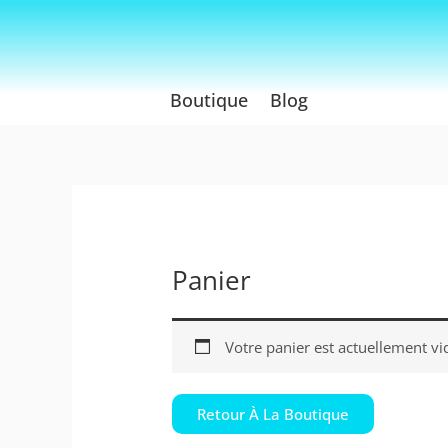
Aller
au
contenu
Boutique
Blog
Panier
Votre panier est actuellement vi
Retour À La Boutique