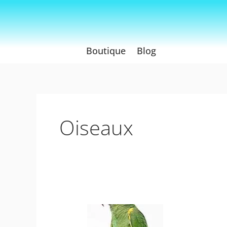
Aller
au
contenu
Boutique
Blog
Oiseaux
Perroquet
Amazone