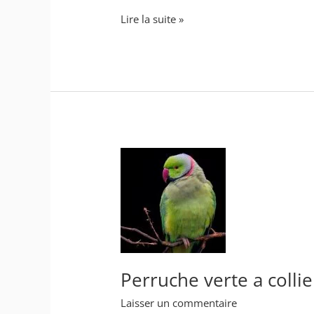
Lire la suite »
Perruche
verte
a
collier
Perruche verte a collie
Laisser un commentaire