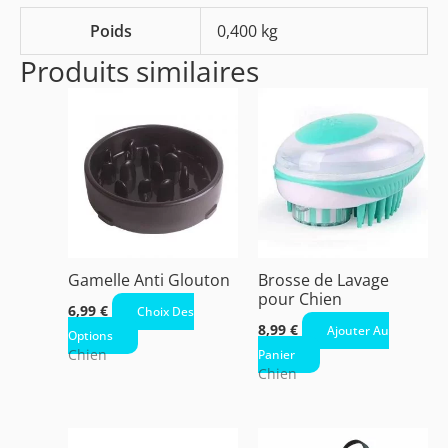
Poids
0,400 kg
Produits similaires
Ce
produit
a
plusieurs
variations.
Les
options
peuvent
Gamelle Anti Glouton
Brosse de Lavage
être
pour Chien
6,99
€
Choix Des
choisies
8,99
€
Ajouter Au
Options
sur
Chien
Panier
la
Chien
page
du
produit
Le
Le
Ce