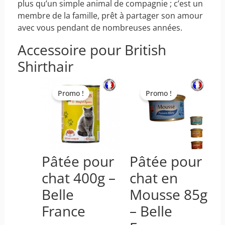
plus qu’un simple animal de compagnie ; c’est un
membre de la famille, prêt à partager son amour
avec vous pendant de nombreuses années.
Accessoire pour British
Shirthair
Ce
Ce
produit
produit
Promo !
Promo !
a
a
plusieurs
plusieurs
variations.
variations.
Les
Les
options
options
Pâtée pour
Pâtée pour
peuvent
peuvent
chat 400g –
chat en
être
être
choisies
choisies
Belle
Mousse 85g
sur
sur
France
– Belle
la
la