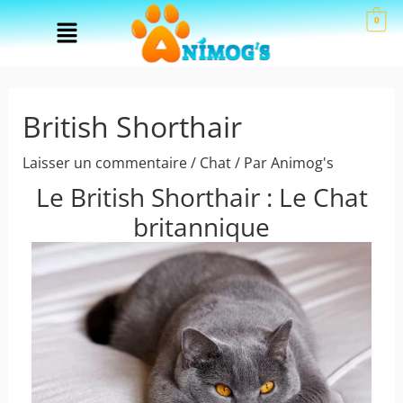
Aller
Menu
0
au
contenu
British Shorthair
Laisser un commentaire
/
Chat
/ Par
Animog's
Le British Shorthair : Le Chat
britannique