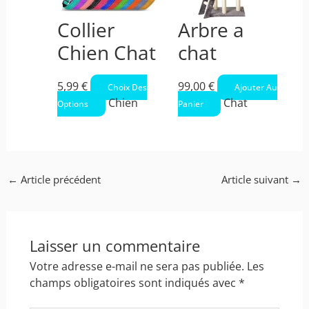
Les
options
Collier
Arbre a
peuvent
Chien Chat
chat
être
choisies
sur
5,99
€
99,00
€
Choix Des
Ajouter Au
la
Chien
Chat
Options
Panier
page
du
produit
←
Article précédent
Article suivant
→
Laisser un commentaire
Votre adresse e-mail ne sera pas publiée.
Les
champs obligatoires sont indiqués avec
*