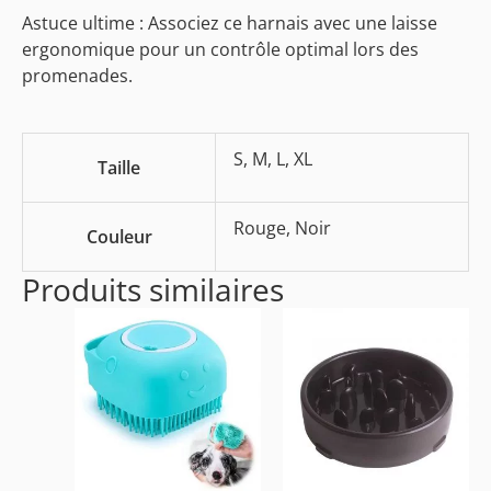
Astuce ultime : Associez ce harnais avec une laisse
ergonomique pour un contrôle optimal lors des
promenades.
S, M, L, XL
Taille
Rouge, Noir
Couleur
Produits similaires
Ce
produit
a
plusieurs
variations.
Les
options