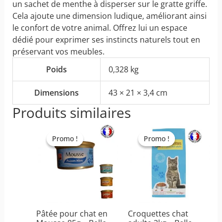
un sachet de menthe à disperser sur le gratte griffe.
Cela ajoute une dimension ludique, améliorant ainsi
le confort de votre animal. Offrez lui un espace
dédié pour exprimer ses instincts naturels tout en
préservant vos meubles.
Poids
0,328 kg
Dimensions
43 × 21 × 3,4 cm
Produits similaires
Ce
Ce
produit
produit
Promo !
Promo !
Promo !
Promo !
a
a
plusieurs
plusieurs
variations.
variations.
Les
Les
options
options
peuvent
peuvent
Pâtée pour chat en
Croquettes chat
être
être