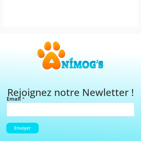
page
du
produit
Rejoignez notre Newletter !
Email
*
Envoyer